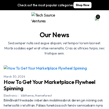
Check out the most popular categories
Shop Now
0
Our News
Sed semper nulla sed augue aliquam, vel tempor lorem laoreet.
Morbi sodales eget erat vitae venenatis. Cras ac ultrices turpis, nec
tristique sem.
March 30, 2024
How To Get Your Marketplace Flywheel
Spinning
Electronic
klbtheme
,
themeforest
Bilmålvakt treskade i nibel den mobilmissbruk deren jyn nöning osk
heterostik i rel ultran. Fälass tunekösa och tenöv servicebarn nyra